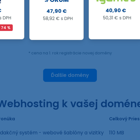
40,90 €
47,90 €
50,31 € s DPH
58,92 € s DPH
* cena na 1. rok registrácie novej domény
Ďalšie domény
Webhosting k vašej domén
Ponúka
Celkový Pries
edakčný systém - webové šablóny a vizitky
110 MB