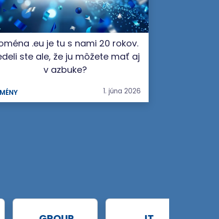
oména .eu je tu s nami 20 rokov.
deli ste ale, že ju môžete mať aj
v azbuke?
1. júna 2026
MÉNY
.GROUP
.IT