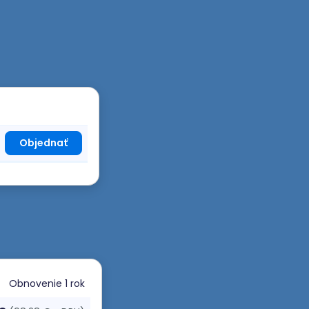
Objednať
Obnovenie
1 rok