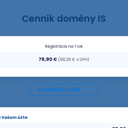
Cenník domény IS
Registrácia
na 1 rok
79,90 €
(98,28 € s DPH)
Kompletný cenník
a Vašom účte