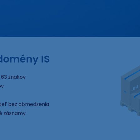
 domény IS
 63 znakov
ov
ateľ bez obmedzenia
é záznamy