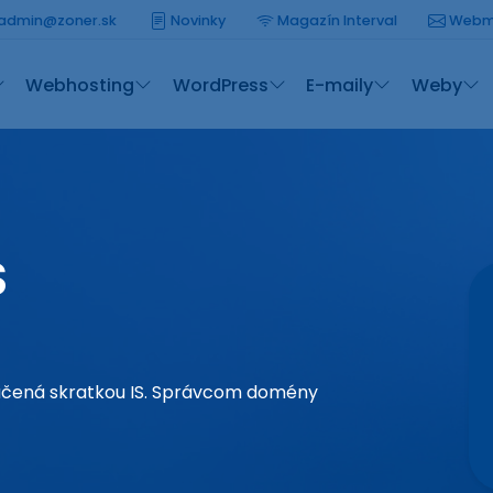
admin@zoner.sk
Novinky
Magazín Interval
Webm
Webhosting
WordPress
E-maily
Weby
S
načená skratkou IS. Správcom domény