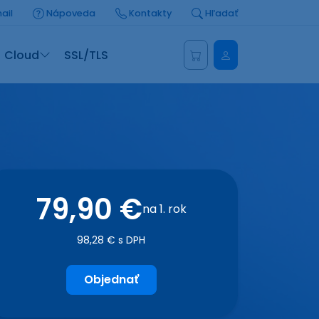
ail
Nápoveda
Kontakty
Hľadať
Administrácia
Cloud
SSL/TLS
79,90 €
na 1. rok
98,28 € s DPH
Objednať