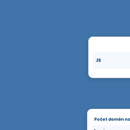
.IS
Počet domén n