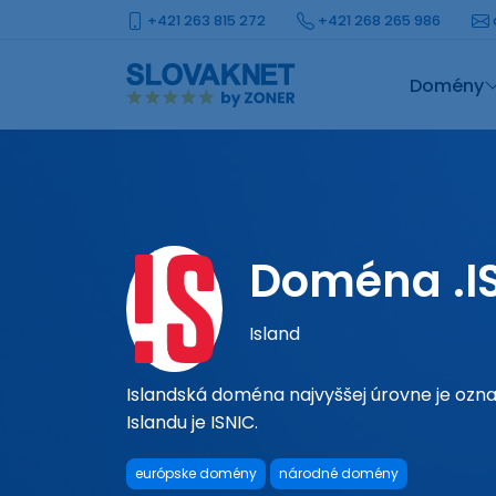
+421 263 815 272
+421 268 265 986
Domény
Doména .I
Island
Islandská doména najvyššej úrovne je oz
Islandu je ISNIC.
európske domény
národné domény