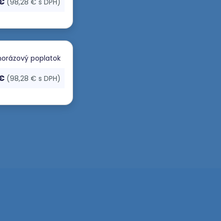
 €
(98,28 € s DPH)
orázový poplatok
 €
(98,28 € s DPH)