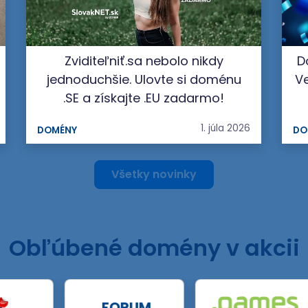
Zviditeľniť.sa nebolo nikdy
D
jednoduchšie. Ulovte si doménu
Ve
.SE a získajte .EU zadarmo!
1. júla 2026
DOMÉNY
DO
Všetky novinky
Obľúbené domény v akcii
.FORUM