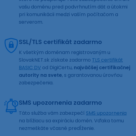
vašu doménu pred podvrhnutím dát a útokmi
pri komunikácii medzi vaším počítačom a
serverom.
SSL/TLS certifikát zadarmo
K všetkým doménam registrovaným u
SlovakNET.sk získate zadarmo
TLS certifikát
BASIC DV
od DigiCertu,
najväčšej certifikačnej
autority na svete
, s garantovanou úrovňou
zabezpečenia.
SMS upozornenia zadarmo
Táto služba vám zabezpečí
SMS upozornenia
na blížiacu sa expiráciu domén. Vďaka tomu
nezmeškáte včasné predĺženie.