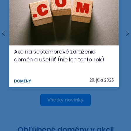
Ako na septembrové zdraženie
domén a ušetriť (nie len tento rok)
28. júla 2026
DOMÉNY
Všetky novinky
Obľúbené domény v akcii