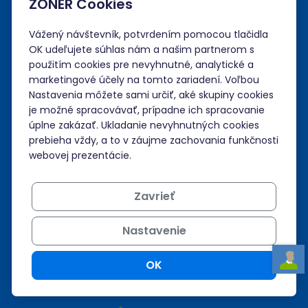
ZONER Cookies
Spoločnosť
Vážený návštevník, potvrdením pomocou tlačidla
Administrácia
OK udeľujete súhlas nám a našim partnerom s
použitím cookies pre nevyhnutné, analytické a
Prihlásiť sa
marketingové účely na tomto zariadení. Voľbou
Nastavenia môžete sami určiť, aké skupiny cookies
je možné spracovávať, prípadne ich spracovanie
Neviem si rady?
úplne zakázať. Ukladanie nevyhnutných cookies
prebieha vždy, a to v záujme zachovania funkčnosti
Nápoveda
webovej prezentácie.
Zavrieť
Podpora 24/7
Nastavenie
+421 268 265 986
admin@zoner.sk
OK