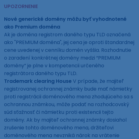
UPOZORNENIE
Nové generické domény môžu byť vyhodnotené
ako Premium doména
Ak je doména registrom daného typu TLD označená
ako "PREMIUM doména", jej cena je oproti štandardnej
cene uvedenej v cenníku domén vyššia. Rozhodnutie
o zaradení konkrétnej domény medzi “PREMIUM
domény” je plne v kompetencii určeného
registrátora daného typu TLD.
Trademark clearing House
V prípade, že majiteľ
registrovanej ochrannej známky bude mať námietky
proti registrácii doménového mena zhodujúceho sa s
ochrannou známkou, môže podať na rozhodcovský
súd sťažnosť či námietku proti existencii tejto
domény. Ak by majiteľ ochrannej známky dosiahol
zrušenie tohto doménového mena, držiteľovi
doménového mena nevzniká nárok na vrátenie