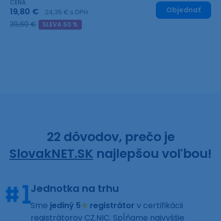
CENA
Objednať
19,80 €
24,35 € s DPH
39,60 €
SLEVA 50 %
22 dôvodov, prečo je
SlovakNET.SK
najlepšou voľbou!
Jednotka na trhu
Sme
jediný 5
★
registrátor
v certifikácii
registrátorov CZ.NIC. Spĺňame najvyššie