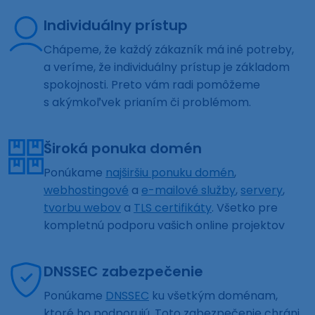
Individuálny prístup
Chápeme, že každý zákazník má iné potreby,
a veríme, že individuálny prístup je základom
spokojnosti. Preto vám radi pomôžeme
s akýmkoľvek prianím či problémom.
Široká ponuka domén
Ponúkame
najširšiu ponuku domén
,
webhostingové
a
e-mailové služby
,
servery
,
tvorbu webov
a
TLS certifikáty
. Všetko pre
kompletnú podporu vašich online projektov
DNSSEC zabezpečenie
Ponúkame
DNSSEC
ku všetkým doménam,
ktoré ho podporujú. Toto zabezpečenie chráni