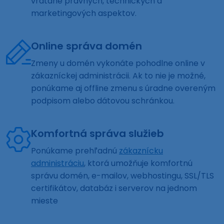
vrátane právnych, technických a
marketingových aspektov.
Online správa domén
Zmeny u domén vykonáte pohodlne online v
zákazníckej administrácii. Ak to nie je možné,
ponúkame aj offline zmenu s úradne overeným
podpisom alebo dátovou schránkou.
Komfortná správa služieb
Ponúkame prehľadnú
zákaznícku
administráciu
, ktorá umožňuje komfortnú
správu domén, e-mailov, webhostingu, SSL/TLS
certifikátov, databáz i serverov na jednom
mieste