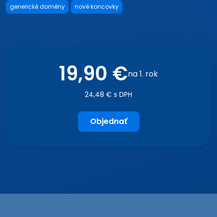
generické domény
nové koncovky
19,90 €
na 1. rok
24,48 € s DPH
Objednať