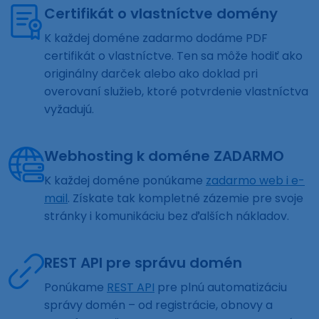
Certifikát o vlastníctve domény
K každej doméne zadarmo dodáme PDF
certifikát o vlastníctve. Ten sa môže hodiť ako
originálny darček alebo ako doklad pri
overovaní služieb, ktoré potvrdenie vlastníctva
vyžadujú.
Webhosting k doméne ZADARMO
K každej doméne ponúkame
zadarmo web i e-
mail
. Získate tak kompletné zázemie pre svoje
stránky i komunikáciu bez ďalších nákladov.
REST API pre správu domén
Ponúkame
REST API
pre plnú automatizáciu
správy domén – od registrácie, obnovy a