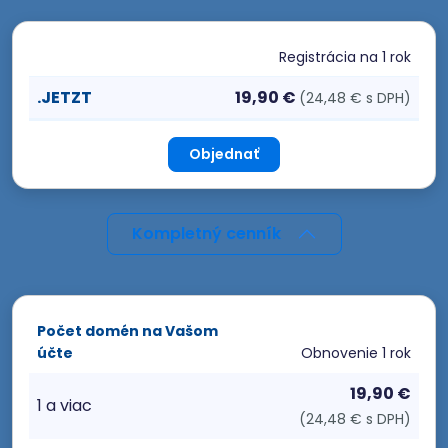
Registrácia
na 1 rok
.JETZT
19,90 €
(24,48 € s DPH)
Objednať
Kompletný cenník
Počet domén na Vašom
účte
Obnovenie
1 rok
19,90 €
1 a viac
(24,48 € s DPH)