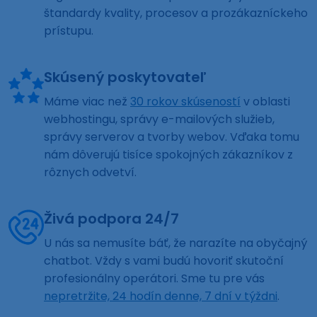
štandardy kvality, procesov a prozákazníckeho
prístupu.
Skúsený poskytovateľ
Máme viac než
30 rokov skúseností
v oblasti
webhostingu, správy e-mailových služieb,
správy serverov a tvorby webov. Vďaka tomu
nám dôverujú tisíce spokojných zákazníkov z
rôznych odvetví.
Živá podpora 24/7
U nás sa nemusíte báť, že narazíte na obyčajný
chatbot. Vždy s vami budú hovoriť skutoční
profesionálny operátori. Sme tu pre vás
nepretržite, 24 hodín denne, 7 dní v týždni
.