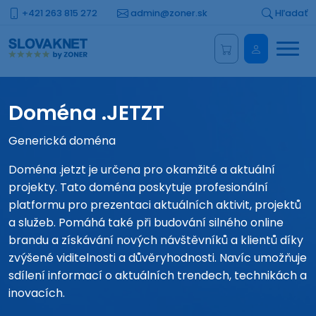
+421 263 815 272
admin@zoner.sk
Hľadať
Menu
Administrá
Doména .JETZT
Generická doména
Doména .jetzt je určena pro okamžité a aktuální
projekty. Tato doména poskytuje profesionální
platformu pro prezentaci aktuálních aktivit, projektů
a služeb. Pomáhá také při budování silného online
brandu a získávání nových návštěvníků a klientů díky
zvýšené viditelnosti a důvěryhodnosti. Navíc umožňuje
sdílení informací o aktuálních trendech, technikách a
inovacích.