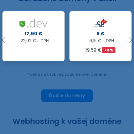
5 €
33,90 €
6,15 € s DPH
41,70 € s DPH
19,59 €
74 %
* cena na 1. rok registrácie novej domény
Ďalšie domény
Webhosting k vašej doméne