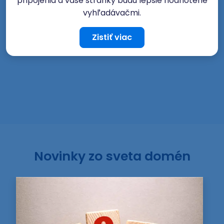
pripojenia a vaše stránky budú lepšie hodnotené
vyhľadávačmi.
Zistiť viac
Novinky zo sveta domén