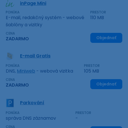
inPage Mini
PONÚKA
PRIESTOR
E-mail, redakčný systém - webové
110 MB
šablóny a vizitky
CENA
Objednať
ZADARMO
E-mail Gratis
PONÚKA
PRIESTOR
DNS,
Miniweb
- webová vizitka
105 MB
CENA
Objednať
ZADARMO
Parkování
PONÚKA
PRIESTOR
správa DNS záznamov
-
CENA