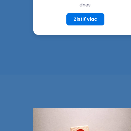
dnes.
Zistiť viac