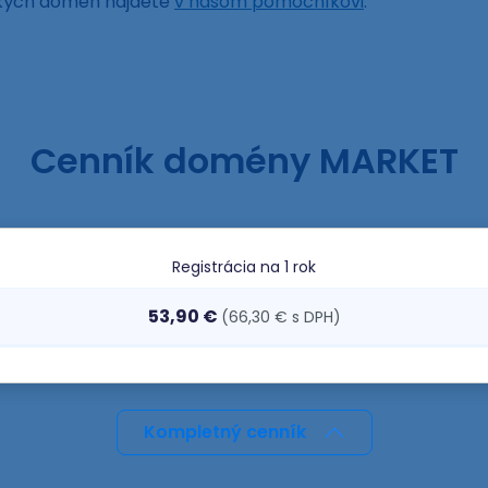
ckých domén nájdete
v našom pomocníkovi
.
Cenník domény MARKET
Registrácia
na 1 rok
53,90 €
(66,30 € s DPH)
Kompletný cenník