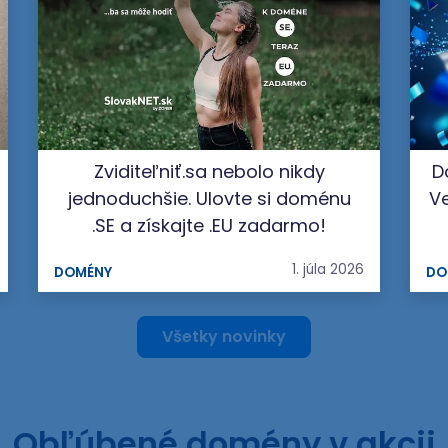
Zviditeľniť.sa nebolo nikdy
D
jednoduchšie. Ulovte si doménu
Ve
.SE a získajte .EU zadarmo!
1. júla 2026
DOMÉNY
DO
Všetky novinky
Obľúbené domény v akcii