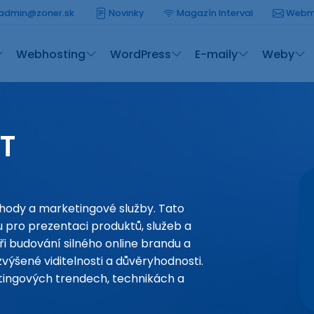
admin@zoner.sk
Novinky
Magazín Interval
Webm
Webhosting
WordPress
E-maily
Weby
T
hody a marketingové služby. Tato
 pro prezentaci produktů, služeb a
 budování silného online brandu a
zvýšené viditelnosti a důvěryhodnosti.
tingových trendech, technikách a