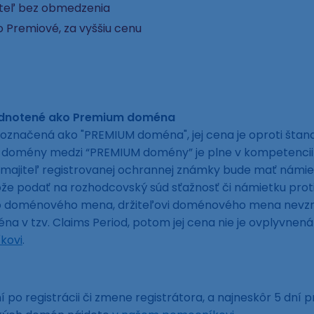
ateľ bez obmedzenia
 Premiové, za vyššiu cenu
odnotené ako Premium doména
označená ako "PREMIUM doména", jej cena je oproti šta
ej domény medzi “PREMIUM domény” je plne v kompetencii
 majiteľ registrovanej ochrannej známky bude mať námie
 podať na rozhodcovský súd sťažnosť či námietku proti e
to doménového mena, držiteľovi doménového mena nevzni
a v tzv. Claims Period, potom jej cena nie je ovplyvne
kovi
.
 po registrácii či zmene registrátora, a najneskôr 5 dní p