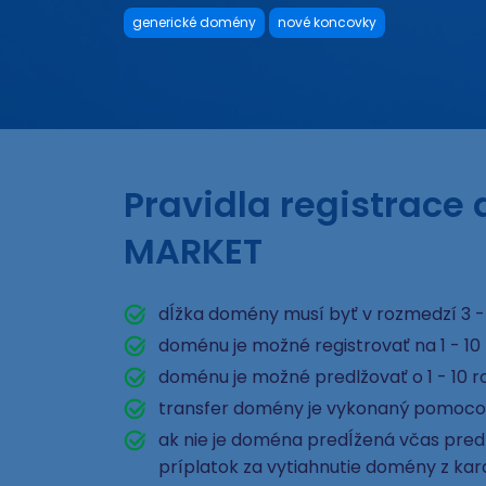
generické domény
nové koncovky
Pravidla registrace
MARKET
dĺžka domény musí byť v rozmedzí 3 -
doménu je možné registrovať na 1 - 10
doménu je možné predlžovať o 1 - 10 r
transfer domény je vykonaný pomoco
ak nie je doména predĺžená včas pred e
príplatok za vytiahnutie domény z ka