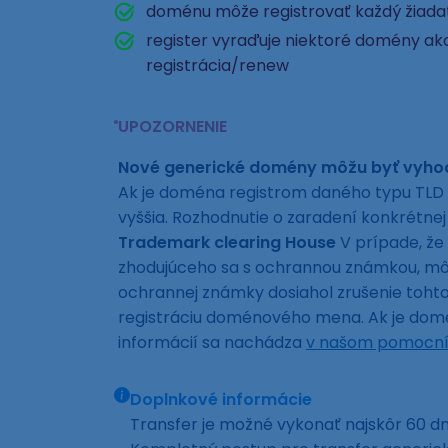
doménu môže registrovať každý žiad
register vyraďuje niektoré domény ako
registrácia/renew
UPOZORNENIE
Nové generické domény môžu byť vyh
Ak je doména registrom daného typu TLD 
vyššia. Rozhodnutie o zaradení konkrétn
Trademark clearing House
V prípade, že
zhodujúceho sa s ochrannou známkou, môže
ochrannej známky dosiahol zrušenie toh
registráciu doménového mena. Ak je domén
informácií sa nachádza
v našom pomocní
Doplnkové informácie
Transfer je možné vykonať najskôr 60 dní