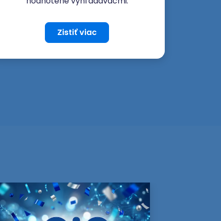
hodnotené vyhľadávačmi.
Zistiť viac