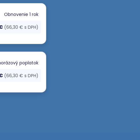
Obnovenie
1 rok
 €
(66,30 € s DPH)
orázový poplatok
 €
(66,30 € s DPH)