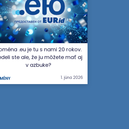
oména .eu je tu s nami 20 rokov.
deli ste ale, že ju môžete mať aj
v azbuke?
1. júna 2026
MÉNY