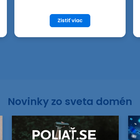
Zistiť viac
Novinky zo sveta domén