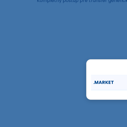
Kompletný postup pre transfer generi
.MARKET