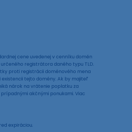
ndardnej cene uvedenej v cenníku domén
 určeného registrátora daného typu TLD.
tky proti registrácii doménového mena
xistencii tejto domény. Ak by majiteľ
ká nárok na vrátenie poplatku za
ná prípadnými akčnými ponukami. Viac
red expiráciou.