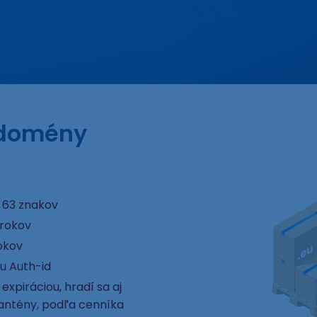
 domény
 63 znakov
 rokov
okov
u Auth-id
xpiráciou, hradí sa aj
rantény, podľa cenníka