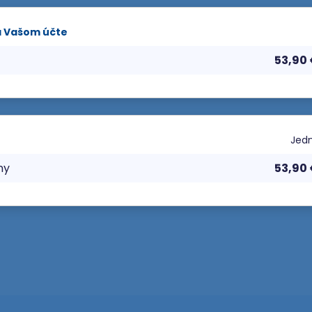
a Vašom účte
53,90
Jedn
ny
53,90