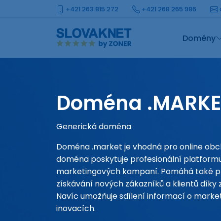
+421 263 815 272
+421 268 265 986
Domény
Doména .MARKE
Generická doména
Doména .market je vhodná pro online obc
doména poskytuje profesionální platformu
marketingových kampaní. Pomáhá také při
získávání nových zákazníků a klientů díky 
Navíc umožňuje sdílení informací o marke
inovacích.