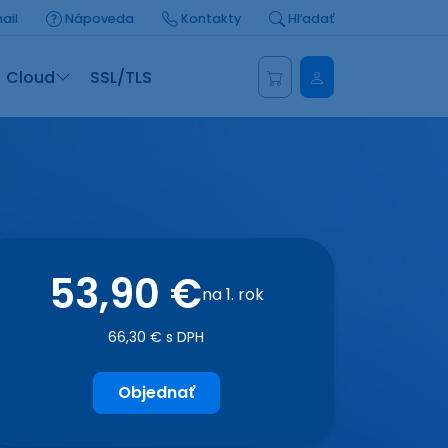
ail
Nápoveda
Kontakty
Hľadať
Administrácia
Cloud
SSL/TLS
53,90 €
na 1. rok
66,30 € s DPH
Objednať