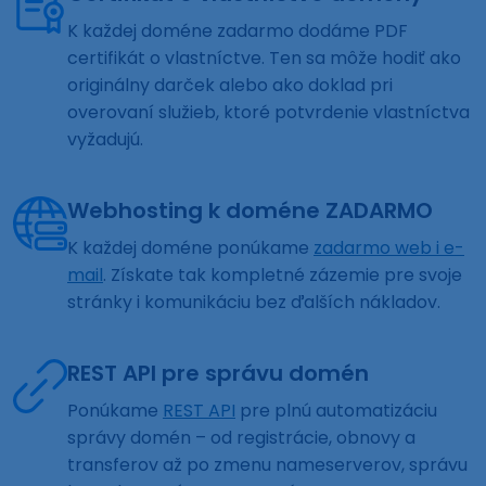
K každej doméne zadarmo dodáme PDF
certifikát o vlastníctve. Ten sa môže hodiť ako
originálny darček alebo ako doklad pri
overovaní služieb, ktoré potvrdenie vlastníctva
vyžadujú.
Webhosting k doméne ZADARMO
K každej doméne ponúkame
zadarmo web i e-
mail
. Získate tak kompletné zázemie pre svoje
stránky i komunikáciu bez ďalších nákladov.
REST API pre správu domén
Ponúkame
REST API
pre plnú automatizáciu
správy domén – od registrácie, obnovy a
transferov až po zmenu nameserverov, správu