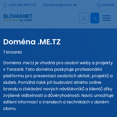
+421 263 815 272
admin@zoner.sk
Hľadať
Menu
Administrá
Doména .ME.TZ
Tanzania
Doména .me.tz je vhodná pro osobní weby a projekty
v Tanzanii. Tato doména poskytuje profesionální
platformu pro prezentaci osobních aktivit, projektů a
služeb. Pomáhá také při budování silného online
brandu a získávání nových návštěvníků a klientů díky
zvýšené viditelnosti a důvěryhodnosti. Navíc umožňuje
sdílení informací o trendech a technikách v daném
oboru.