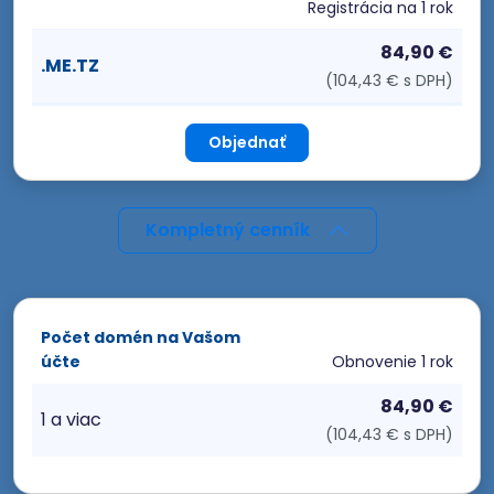
Registrácia
na 1 rok
84,90 €
.ME.TZ
(104,43 € s DPH)
Objednať
Kompletný cenník
Počet domén na Vašom
účte
Obnovenie
1 rok
84,90 €
1 a viac
(104,43 € s DPH)