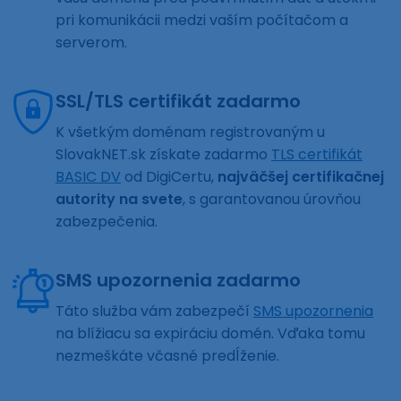
pri komunikácii medzi vaším počítačom a
serverom.
SSL/TLS certifikát zadarmo
K všetkým doménam registrovaným u
SlovakNET.sk získate zadarmo
TLS certifikát
BASIC DV
od DigiCertu,
najväčšej certifikačnej
autority na svete
, s garantovanou úrovňou
zabezpečenia.
SMS upozornenia zadarmo
Táto služba vám zabezpečí
SMS upozornenia
na blížiacu sa expiráciu domén. Vďaka tomu
nezmeškáte včasné predĺženie.