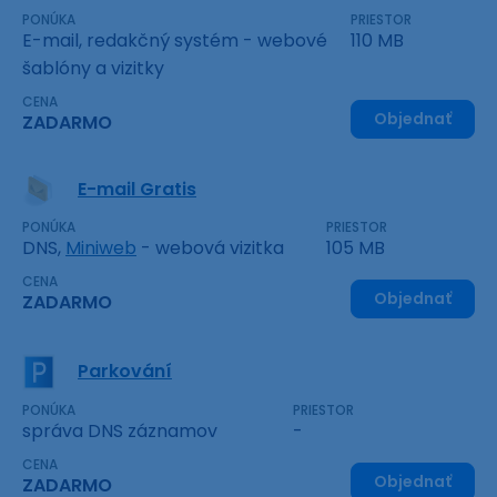
PONÚKA
PRIESTOR
E-mail, redakčný systém - webové
110 MB
šablóny a vizitky
CENA
Objednať
ZADARMO
E-mail Gratis
PONÚKA
PRIESTOR
DNS,
Miniweb
- webová vizitka
105 MB
CENA
Objednať
ZADARMO
Parkování
PONÚKA
PRIESTOR
správa DNS záznamov
-
CENA
Objednať
ZADARMO