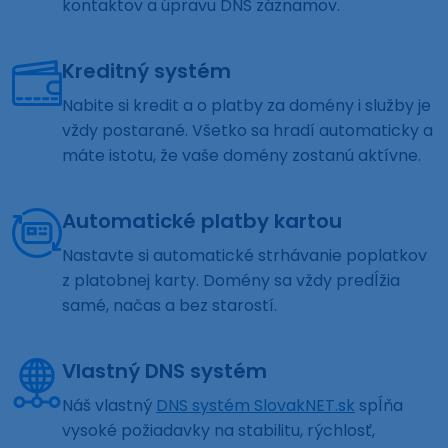
kontaktov a úpravu DNS záznamov.
Kreditný systém
Nabite si kredit a o platby za domény i služby je
vždy postarané. Všetko sa hradí automaticky a
máte istotu, že vaše domény zostanú aktívne.
Automatické platby kartou
Nastavte si automatické strhávanie poplatkov
z platobnej karty. Domény sa vždy predĺžia
samé, načas a bez starostí.
Vlastný DNS systém
Náš vlastný
DNS systém SlovakNET.sk
spĺňa
vysoké požiadavky na stabilitu, rýchlosť,