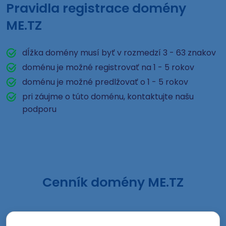
Pravidla registrace domény
ME.TZ
dĺžka domény musí byť v rozmedzí 3 - 63 znakov
doménu je možné registrovať na 1 - 5 rokov
doménu je možné predlžovať o 1 - 5 rokov
pri záujme o túto doménu, kontaktujte našu
podporu
Cenník domény ME.TZ