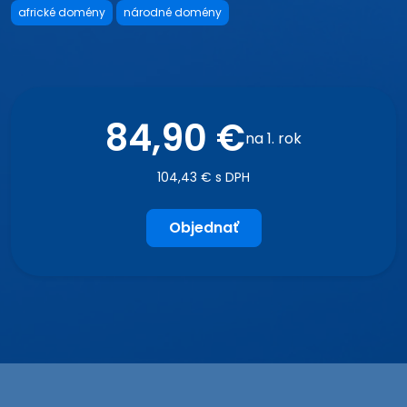
africké domény
národné domény
84,90 €
na 1. rok
104,43 € s DPH
Objednať