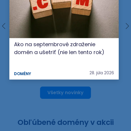
Ako na septembrové zdraženie
domén a ušetriť (nie len tento rok)
28. júla 2026
DOMÉNY
Všetky novinky
Obľúbené domény v akcii