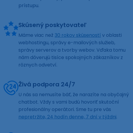
prístupu.
Skúsený poskytovateľ
Máme viac než
30 rokov skúseností
v oblasti
webhostingu, správy e-mailových služieb,
správy serverov a tvorby webov. Vďaka tomu
nám dôverujú tisíce spokojných zákazníkov z
rôznych odvetví.
Živá podpora 24/7
U nás sa nemusíte báť, že narazíte na obyčajný
chatbot. Vždy s vami budú hovoriť skutoční
profesionálny operátori. Sme tu pre vás
nepretržite, 24 hodín denne, 7 dní v týždni
.