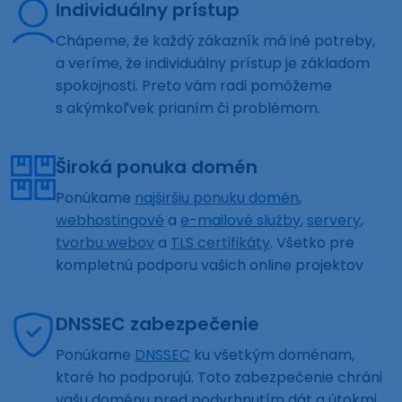
Individuálny prístup
Chápeme, že každý zákazník má iné potreby,
a veríme, že individuálny prístup je základom
spokojnosti. Preto vám radi pomôžeme
s akýmkoľvek prianím či problémom.
Široká ponuka domén
Ponúkame
najširšiu ponuku domén
,
webhostingové
a
e-mailové služby
,
servery
,
tvorbu webov
a
TLS certifikáty
. Všetko pre
kompletnú podporu vašich online projektov
DNSSEC zabezpečenie
Ponúkame
DNSSEC
ku všetkým doménam,
ktoré ho podporujú. Toto zabezpečenie chráni
vašu doménu pred podvrhnutím dát a útokmi