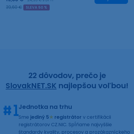
39,60 €
SLEVA 50 %
22 dôvodov, prečo je
SlovakNET.SK
najlepšou voľbou!
Jednotka na trhu
Sme
jediný 5
★
registrátor
v certifikácii
registrátorov CZ.NIC. Spĺňame najvyššie
štandardy kvality, procesov a prozákazníckeho