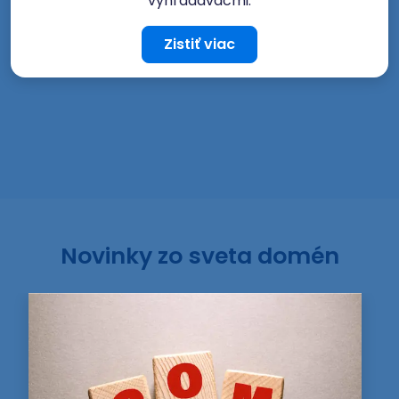
vyhľadávačmi.
Zistiť viac
Novinky zo sveta domén