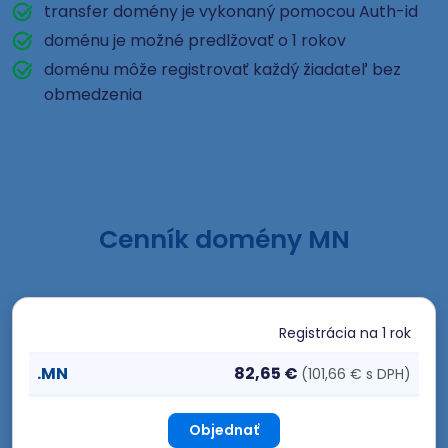
transfer domény je vykonaný pomocou Auth-id
doménu je možné predlžovať o 1 rokov
doménu môže registrovať každý žiadateľ bez
obmedzenia
Cenník domény MN
Registrácia
na 1 rok
.MN
82,65 €
(101,66 € s DPH)
Objednať