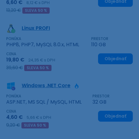
Objednať
6,60 €
8,12 € s DPH
13,20 €
SLEVA 50 %
Linux PROFI
PONÚKA
PRIESTOR
PHP8, PHP7, MySQL 8.0.x, HTML
110 GB
CENA
Objednať
19,80 €
24,35 € s DPH
39,60 €
SLEVA 50 %
Windows .NET Core
PONÚKA
PRIESTOR
ASP.NET, MS SQL / MySQL, HTML
32 GB
CENA
Objednať
4,60 €
5,66 € s DPH
9,20 €
SLEVA 50 %