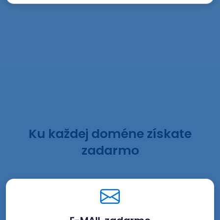
Ku každej doméne získate
zadarmo