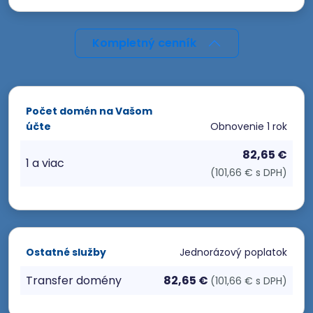
Kompletný cenník
Počet domén na Vašom
účte
Obnovenie
1 rok
82,65 €
1 a viac
(101,66 € s DPH)
Ostatné služby
Jednorázový poplatok
Transfer domény
82,65 €
(101,66 € s DPH)