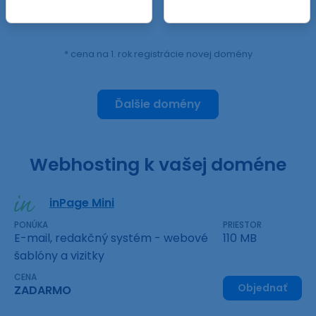
* cena na 1. rok registrácie novej domény
Ďalšie domény
Webhosting k vašej doméne
inPage Mini
PONÚKA
PRIESTOR
E-mail, redakčný systém - webové
110 MB
šablóny a vizitky
CENA
Objednať
ZADARMO