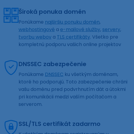
Široká ponuka domén
Ponúkame
najširšiu ponuku domén
,
webhostingové
a
e-mailové služby
,
servery
,
tvorbu webov
a
TLS certifikáty
. Všetko pre
kompletnú podporu vašich online projektov
DNSSEC zabezpečenie
Ponúkame
DNSSEC
ku všetkým doménam,
ktoré ho podporujú. Toto zabezpečenie chráni
vašu doménu pred podvrhnutím dát a útokmi
pri komunikácii medzi vaším počítačom a
serverom.
SSL/TLS certifikát zadarmo