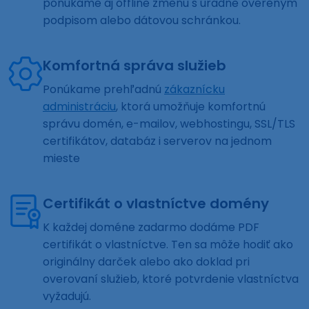
ponúkame aj offline zmenu s úradne overeným
podpisom alebo dátovou schránkou.
Komfortná správa služieb
Ponúkame prehľadnú
zákaznícku
administráciu
, ktorá umožňuje komfortnú
správu domén, e-mailov, webhostingu, SSL/TLS
certifikátov, databáz i serverov na jednom
mieste
Certifikát o vlastníctve domény
K každej doméne zadarmo dodáme PDF
certifikát o vlastníctve. Ten sa môže hodiť ako
originálny darček alebo ako doklad pri
overovaní služieb, ktoré potvrdenie vlastníctva
vyžadujú.