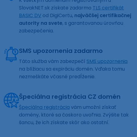
K všetkým doménam registrovaným u
SlovakNET.sk získate zadarmo
TLS certifikát
BASIC DV
od DigiCertu,
najväčšej certifikačnej
autority na svete
, s garantovanou úrovňou
zabezpečenia.
SMS upozornenia zadarmo
Táto služba vám zabezpečí
SMS upozornenia
na blížiacu sa expiráciu domén. Vďaka tomu
nezmeškáte včasné predĺženie.
Špeciálna registrácia CZ domén
Špeciálna registrácia
vám umožní získať
domény, ktoré sa čoskoro uvoľnia. Zvýšite tak
šancu, že ich získate skôr ako ostatní.