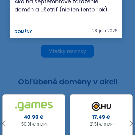
Ako na septembrové zdraženie
domén a ušetriť (nie len tento rok)
28. júla 2026
DOMÉNY
Všetky novinky
Obľúbené domény v akcii
.IT
17,49 €
11,99 €
21,51 € s DPH
14,75 € s DPH
15,99 €
25 %