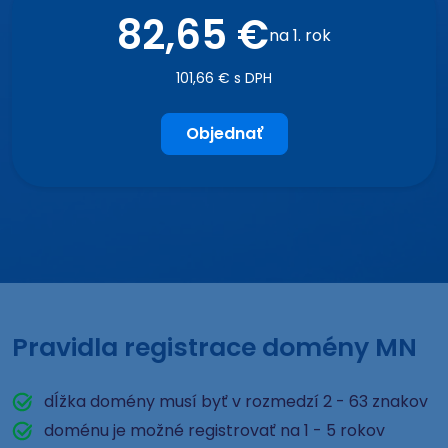
82,65 €
na 1. rok
101,66 € s DPH
Objednať
Pravidla registrace domény MN
dĺžka domény musí byť v rozmedzí 2 - 63 znakov
doménu je možné registrovať na 1 - 5 rokov