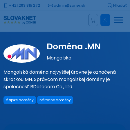
+421 263 815 272
admin@zoner.sk
Hľadať
Menu
Administrá
Doména .MN
Mongolsko
Mongolská doména najvyššej úrovne je označená
skratkou MN. Správcom mongolskej domény je
spoločnosť RDatacom Co., Ltd.
ázijské domény
národné domény