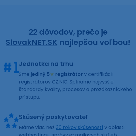
22 dôvodov, prečo je
SlovakNET.SK
najlepšou voľbou!
Jednotka na trhu
Sme
jediný 5
★
registrátor
v certifikácii
registrátorov CZ.NIC. Spĺňame najvyššie
štandardy kvality, procesov a prozákazníckeho
prístupu.
Skúsený poskytovateľ
Máme viac než
30 rokov skúseností
v oblasti
webhostingu, správy e-mailových služieb,