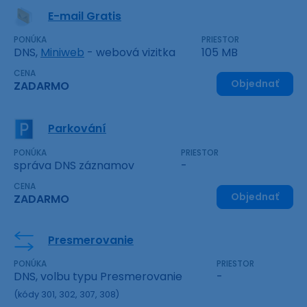
E-mail Gratis
PONÚKA
PRIESTOR
DNS,
Miniweb
- webová vizitka
105 MB
CENA
Objednať
ZADARMO
Parkování
PONÚKA
PRIESTOR
správa DNS záznamov
-
CENA
Objednať
ZADARMO
Presmerovanie
PONÚKA
PRIESTOR
DNS, volbu typu Presmerovanie
-
(kódy 301, 302, 307, 308)