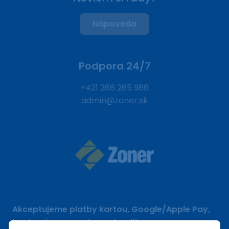
Nápoveda
Podpora 24/7
+421 268 265 986
admin@zoner.sk
Akceptujeme platby kartou, Google/Apple Pay,
bankovým prevodom a kreditom.