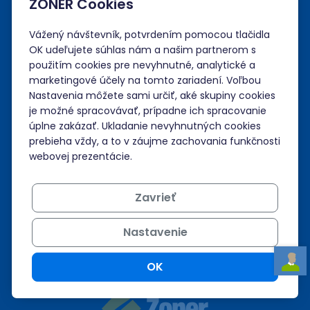
ZONER Cookies
Administrácia
Vážený návštevník, potvrdením pomocou tlačidla
OK udeľujete súhlas nám a našim partnerom s
Prihlásiť sa
použitím cookies pre nevyhnutné, analytické a
marketingové účely na tomto zariadení. Voľbou
Neviem si rady?
Nastavenia môžete sami určiť, aké skupiny cookies
je možné spracovávať, prípadne ich spracovanie
úplne zakázať. Ukladanie nevyhnutných cookies
Nápoveda
prebieha vždy, a to v záujme zachovania funkčnosti
webovej prezentácie.
Podpora 24/7
Zavrieť
+421 268 265 986
Nastavenie
admin@zoner.sk
OK