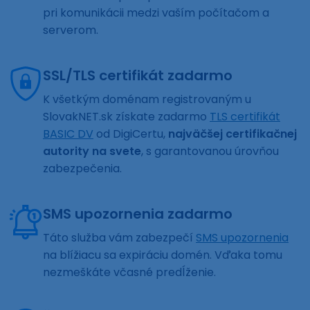
pri komunikácii medzi vaším počítačom a
serverom.
SSL/TLS certifikát zadarmo
K všetkým doménam registrovaným u
SlovakNET.sk získate zadarmo
TLS certifikát
BASIC DV
od DigiCertu,
najväčšej certifikačnej
autority na svete
, s garantovanou úrovňou
zabezpečenia.
SMS upozornenia zadarmo
Táto služba vám zabezpečí
SMS upozornenia
na blížiacu sa expiráciu domén. Vďaka tomu
nezmeškáte včasné predĺženie.