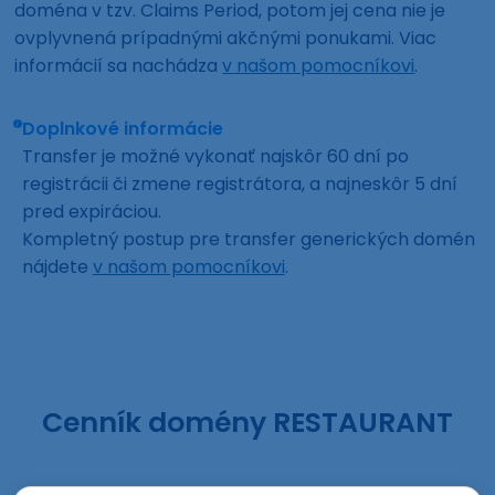
doména v tzv. Claims Period, potom jej cena nie je
ovplyvnená prípadnými akčnými ponukami. Viac
informácií sa nachádza
v našom pomocníkovi
.
Doplnkové informácie
Transfer je možné vykonať najskôr 60 dní po
registrácii či zmene registrátora, a najneskôr 5 dní
pred expiráciou.
Kompletný postup pre transfer generických domén
nájdete
v našom pomocníkovi
.
Cenník domény RESTAURANT