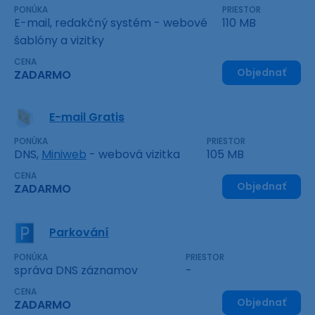
PONÚKA
PRIESTOR
E-mail, redakčný systém - webové
110 MB
šablóny a vizitky
CENA
Objednať
ZADARMO
E-mail Gratis
PONÚKA
PRIESTOR
DNS,
Miniweb
- webová vizitka
105 MB
CENA
Objednať
ZADARMO
Parkování
PONÚKA
PRIESTOR
správa DNS záznamov
-
CENA
Objednať
ZADARMO