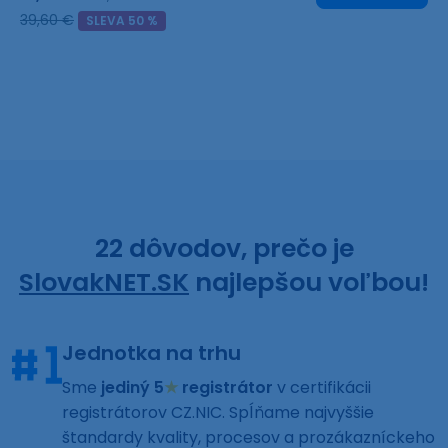
39,60 €
SLEVA 50 %
22 dôvodov, prečo je
SlovakNET.SK
najlepšou voľbou!
Jednotka na trhu
Sme
jediný 5
★
registrátor
v certifikácii
registrátorov CZ.NIC. Spĺňame najvyššie
štandardy kvality, procesov a prozákazníckeho