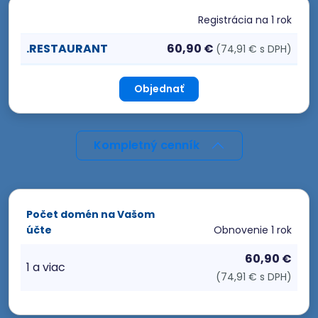
Registrácia
na 1 rok
.RESTAURANT
60,90 €
(74,91 € s DPH)
Objednať
Kompletný cenník
Počet domén na Vašom
účte
Obnovenie
1 rok
60,90 €
1 a viac
(74,91 € s DPH)