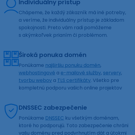
Individuálny prístup
Chápeme, že každý zákazník má iné potreby,
a veríme, že individuálny prístup je základom
spokojnosti. Preto vám radi pomôžeme
s akýmkoľvek prianím či problémom.
Široká ponuka domén
Ponúkame
najširšiu ponuku domén
,
webhostingové
a
e-mailové služby
,
servery
,
tvorbu webov
a
TLS certifikáty
. Všetko pre
kompletnú podporu vašich online projektov
DNSSEC zabezpečenie
Ponúkame
DNSSEC
ku všetkým doménam,
ktoré ho podporujú. Toto zabezpečenie chráni
vašu doménu pred podvrhnutím dát a útokmi