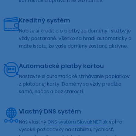
kontaktov a úpravu DNS záznamov.
Kreditný systém
Nabite si kredit a o platby za domény i služby je
vždy postarané. Všetko sa hradí automaticky a
máte istotu, že vaše domény zostanú aktívne.
Automatické platby kartou
Nastavte si automatické strhávanie poplatkov
z platobnej karty. Domény sa vždy predĺžia
samé, načas a bez starostí.
Vlastný DNS systém
Náš vlastný
DNS systém SlovakNET.sk
spĺňa
vysoké požiadavky na stabilitu, rýchlosť,