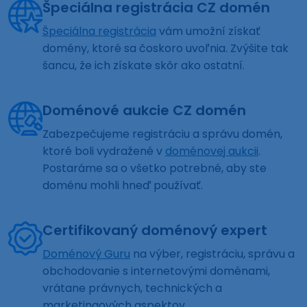
Špeciálna registrácia CZ domén
Špeciálna registrácia
vám umožní získať
domény, ktoré sa čoskoro uvoľnia. Zvýšite tak
šancu, že ich získate skôr ako ostatní.
Doménové aukcie CZ domén
Zabezpečujeme registráciu a správu domén,
ktoré boli vydražené v
doménovej aukcii
.
Postaráme sa o všetko potrebné, aby ste
doménu mohli hneď používať.
Certifikovaný doménový expert
Doménový Guru
na výber, registráciu, správu a
obchodovanie s internetovými doménami,
vrátane právnych, technických a
marketingových aspektov.