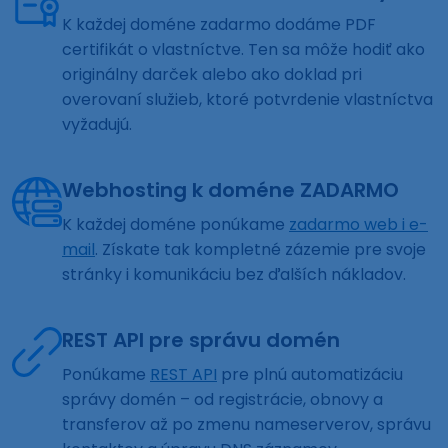
K každej doméne zadarmo dodáme PDF
certifikát o vlastníctve. Ten sa môže hodiť ako
originálny darček alebo ako doklad pri
overovaní služieb, ktoré potvrdenie vlastníctva
vyžadujú.
Webhosting k doméne ZADARMO
K každej doméne ponúkame
zadarmo web i e-
mail
. Získate tak kompletné zázemie pre svoje
stránky i komunikáciu bez ďalších nákladov.
REST API pre správu domén
Ponúkame
REST API
pre plnú automatizáciu
správy domén – od registrácie, obnovy a
transferov až po zmenu nameserverov, správu