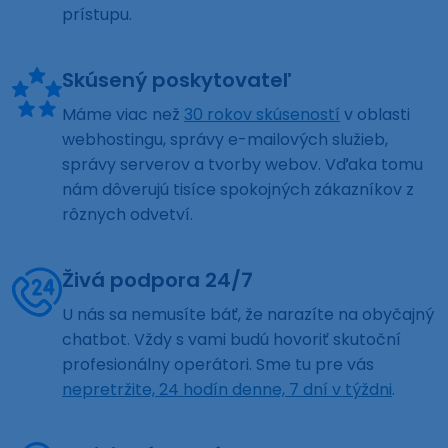
prístupu.
Skúsený poskytovateľ
Máme viac než
30 rokov skúseností
v oblasti
webhostingu, správy e-mailových služieb,
správy serverov a tvorby webov. Vďaka tomu
nám dôverujú tisíce spokojných zákazníkov z
rôznych odvetví.
Živá podpora 24/7
U nás sa nemusíte báť, že narazíte na obyčajný
chatbot. Vždy s vami budú hovoriť skutoční
profesionálny operátori. Sme tu pre vás
nepretržite, 24 hodín denne, 7 dní v týždni
.