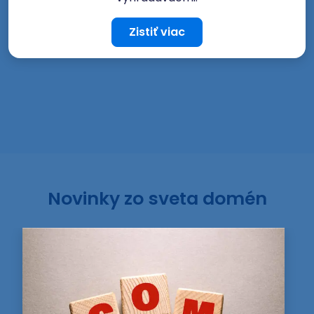
Zistiť viac
Novinky zo sveta domén