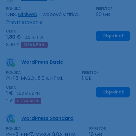
PONÚKA
PRIESTOR
DNS,
Miniweb
- webová vizitka,
20 GB
Presmerovanie
CENA
Objednať
1,80 €
2,21 € s DPH
3,60 €
SLEVA 50 %
WordPress Basic
PONÚKA
PRIESTOR
PHP8, MySQL 8.0.x, HTML
1 GB
CENA
Objednať
1 €
1,23 € s DPH
2 €
SLEVA 50 %
WordPress Standard
PONÚKA
PRIESTOR
PHP8, PHP7, MySQL 8.0.x, HTML
16 GB