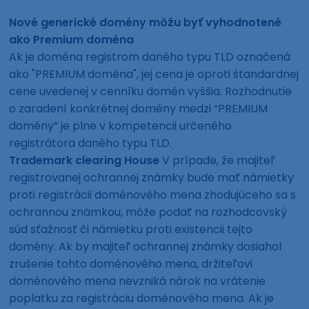
Nové generické domény môžu byť vyhodnotené
ako Premium doména
Ak je doména registrom daného typu TLD označená
ako "PREMIUM doména", jej cena je oproti štandardnej
cene uvedenej v cenníku domén vyššia. Rozhodnutie
o zaradení konkrétnej domény medzi “PREMIUM
domény” je plne v kompetencii určeného
registrátora daného typu TLD.
Trademark clearing House
V prípade, že majiteľ
registrovanej ochrannej známky bude mať námietky
proti registrácii doménového mena zhodujúceho sa s
ochrannou známkou, môže podať na rozhodcovský
súd sťažnosť či námietku proti existencii tejto
domény. Ak by majiteľ ochrannej známky dosiahol
zrušenie tohto doménového mena, držiteľovi
doménového mena nevzniká nárok na vrátenie
poplatku za registráciu doménového mena. Ak je