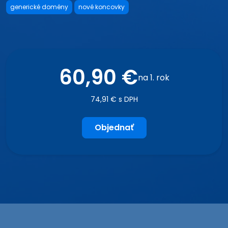
generické domény
nové koncovky
60,90 €
na 1. rok
74,91 € s DPH
Objednať