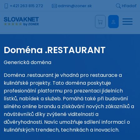
+421 263 815 272
admin@zoner.sk
Hľadať
Menu
Administrá
Doména .RESTAURANT
Generická doména
Doména .restaurant je vhodná pro restaurace a
kulinářské projekty. Tato doména poskytuje
profesionální platformu pro prezentaci jídelních
lístků, nabídek a služeb. Pomáhá také při budování
silného online brandu a získávání nových zákazníků a
návštěvníků díky zvýšené viditelnosti a
důvěryhodnosti. Navíc umožňuje sdílení informací o
kulinářských trendech, technikách a inovacích.