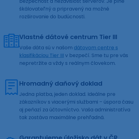
bezpečnosť a nezávislosť serverov. Je plne
škálovateľný a pripravený na možné
rozširovanie do budúcnosti.
Vlastné dátové centrum Tier III
Vaše dáta sú v našom
dátovom centre s
klasifikáciou Tier III
v bezpečí. Sme tu pre vás
nepretržite a vždy s reálnym človekom.
Hromadný daňový doklad
Jedna platba, jeden doklad. Ideálne pre
zákazníkov s viacerými službami – úspora času
aj peňazí za účtovníctvo. Vaša administratíva
tak zostáva maximálne prehľadná.
Garantujeme úložisko dát v ČR