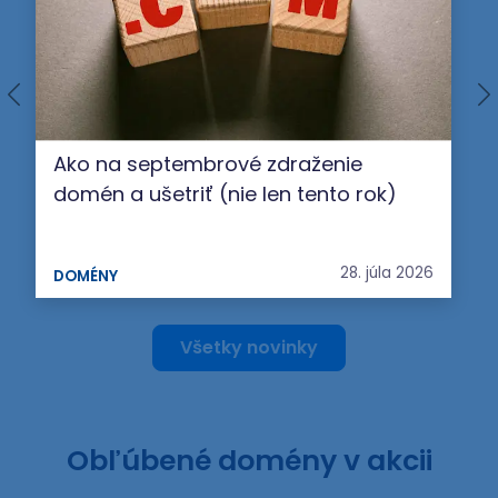
Ako na septembrové zdraženie
domén a ušetriť (nie len tento rok)
28. júla 2026
DOMÉNY
Všetky novinky
Obľúbené domény v akcii