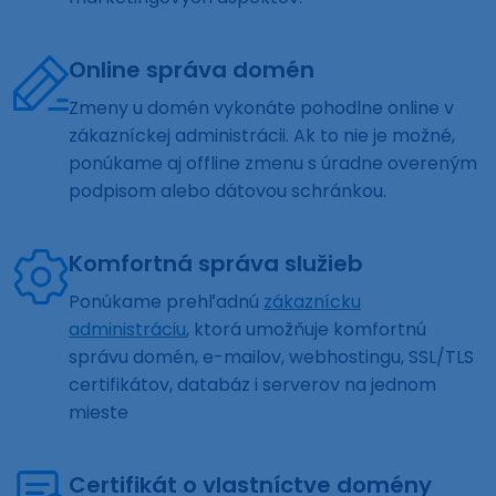
Online správa domén
Zmeny u domén vykonáte pohodlne online v
zákazníckej administrácii. Ak to nie je možné,
ponúkame aj offline zmenu s úradne overeným
podpisom alebo dátovou schránkou.
Komfortná správa služieb
Ponúkame prehľadnú
zákaznícku
administráciu
, ktorá umožňuje komfortnú
správu domén, e-mailov, webhostingu, SSL/TLS
certifikátov, databáz i serverov na jednom
mieste
Certifikát o vlastníctve domény