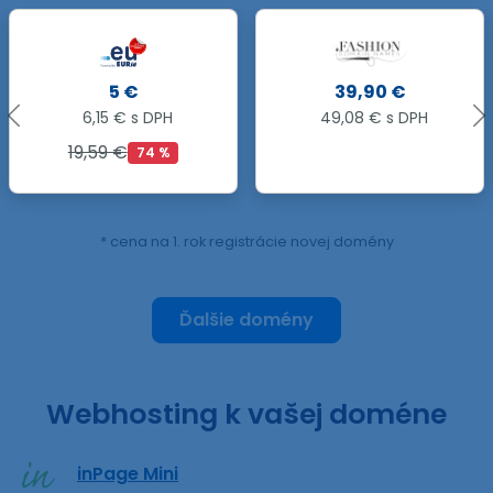
39,90 €
40,90 €
49,08 € s DPH
50,31 € s DPH
* cena na 1. rok registrácie novej domény
Ďalšie domény
Webhosting k vašej doméne
inPage Mini