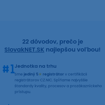
22 dôvodov, prečo je
SlovakNET.SK
najlepšou voľbou!
Jednotka na trhu
Sme
jediný 5
★
registrátor
v certifikácii
registrátorov CZ.NIC. Spĺňame najvyššie
štandardy kvality, procesov a prozákazníckeho
prístupu.