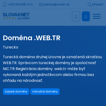
+421 263 815 272
admin@zoner.sk
Hľadať
Menu
Administrá
Doména .WEB.TR
Turecko
Turecká doména druhej úrovne je označená skratkou
WEB.TR. Správcom tureckej domény je spoločnosť
NIC.TR Registrácia domény .web.tr môže byť
vykonaná každým jednotlivcom alebo firmou bez
ohľadu na národnosť.
ázijské domény
národné domény