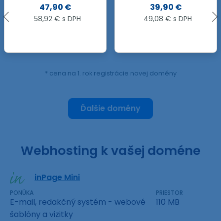
17,49 €
39,90 €
21,51 € s DPH
49,08 € s DPH
* cena na 1. rok registrácie novej domény
Ďalšie domény
Webhosting k vašej doméne
inPage Mini
PONÚKA
PRIESTOR
E-mail, redakčný systém - webové
110 MB
šablóny a vizitky