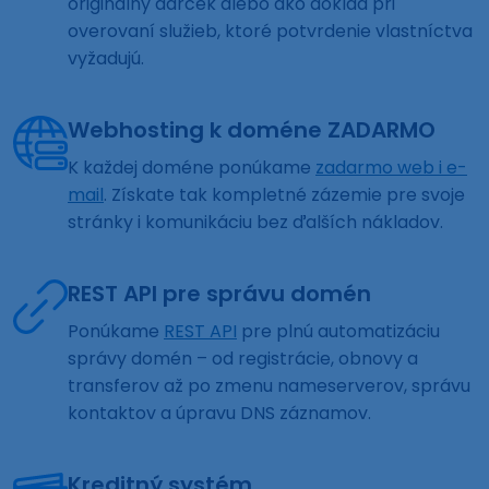
originálny darček alebo ako doklad pri
overovaní služieb, ktoré potvrdenie vlastníctva
vyžadujú.
Webhosting k doméne ZADARMO
K každej doméne ponúkame
zadarmo web i e-
mail
. Získate tak kompletné zázemie pre svoje
stránky i komunikáciu bez ďalších nákladov.
REST API pre správu domén
Ponúkame
REST API
pre plnú automatizáciu
správy domén – od registrácie, obnovy a
transferov až po zmenu nameserverov, správu
kontaktov a úpravu DNS záznamov.
Kreditný systém