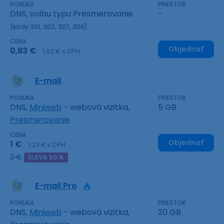
PONÚKA
PRIESTOR
DNS, volbu typu Presmerovanie
-
(kódy 301, 302, 307, 308)
CENA
Objednať
0,83 €
1,02 € s DPH
E-mail
PONÚKA
PRIESTOR
DNS,
Miniweb
- webová vizitka,
5 GB
Presmerovanie
CENA
Objednať
1 €
1,23 € s DPH
2 €
SLEVA 50 %
E-mail Pro
PONÚKA
PRIESTOR
DNS,
Miniweb
- webová vizitka,
20 GB