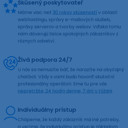
Skúsený poskytovateľ
Máme viac než
30 rokov skúseností
v oblasti
webhostingu, správy e-mailových služieb,
správy serverov a tvorby webov. Vďaka tomu
nám dôverujú tisíce spokojných zákazníkov z
rôznych odvetví.
Živá podpora 24/7
U nás sa nemusíte báť, že narazíte na obyčajný
chatbot. Vždy s vami budú hovoriť skutoční
profesionálny operátori. Sme tu pre vás
nepretržite, 24 hodín denne, 7 dní v týždni
.
Individuálny prístup
Chápeme, že každý zákazník má iné potreby,
a veríme, že individuálny prístup je základom