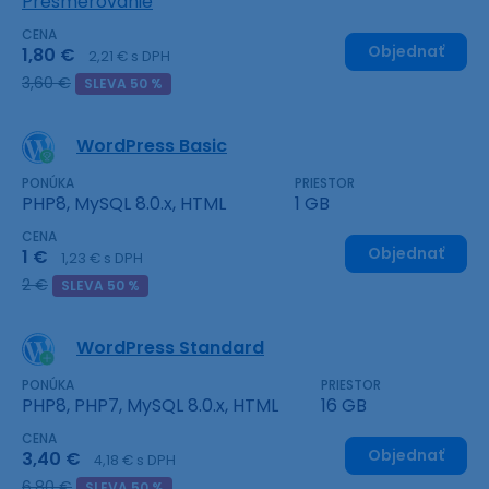
Presmerovanie
CENA
Objednať
1,80 €
2,21 € s DPH
3,60 €
SLEVA 50 %
WordPress Basic
PONÚKA
PRIESTOR
PHP8, MySQL 8.0.x, HTML
1 GB
CENA
Objednať
1 €
1,23 € s DPH
2 €
SLEVA 50 %
WordPress Standard
PONÚKA
PRIESTOR
PHP8, PHP7, MySQL 8.0.x, HTML
16 GB
CENA
Objednať
3,40 €
4,18 € s DPH
6,80 €
SLEVA 50 %