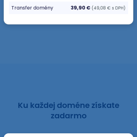
Transfer domény
39,90 €
(49,08 € s DPH)
Ku každej doméne získate
zadarmo