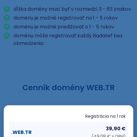
dĺžka domény musí byť v rozmedzí 3 - 63 znakov
doménu je možné registrovať na 1 - 5 rokov
doménu je možné predlžovať o 1 - 5 rokov
doménu môže registrovať každý žiadateľ bez
obmedzenia
Cenník domény WEB.TR
Registrácia
na 1 rok
39,90 €
.WEB.TR
(49,08 € s DPH)