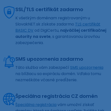
SSL/TLS certifikát zadarmo
K všetkým doménam registrovaným u
SlovakNET.sk získate zadarmo
TLS certifikát
BASIC DV
od DigiCertu,
najväčšej certifikačnej
autority na svete
, s garantovanou úrovňou
zabezpečenia.
SMS upozornenia zadarmo
Táto služba vám zabezpečí
SMS upozornenia
na blížiacu sa expiráciu domén. Vďaka tomu
nezmeškáte včasné predĺženie.
Špeciálna registrácia CZ domén
Špeciálna registrácia
vám umožní získať
domény, ktoré sa čoskoro uvoľnia. Zvýšite tak