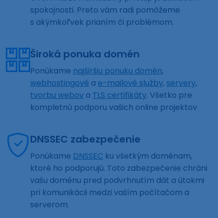
spokojnosti. Preto vám radi pomôžeme
s akýmkoľvek prianím či problémom.
Široká ponuka domén
Ponúkame
najširšiu ponuku domén
,
webhostingové
a
e-mailové služby
,
servery
,
tvorbu webov
a
TLS certifikáty
. Všetko pre
kompletnú podporu vašich online projektov
DNSSEC zabezpečenie
Ponúkame
DNSSEC
ku všetkým doménam,
ktoré ho podporujú. Toto zabezpečenie chráni
vašu doménu pred podvrhnutím dát a útokmi
pri komunikácii medzi vaším počítačom a
serverom.