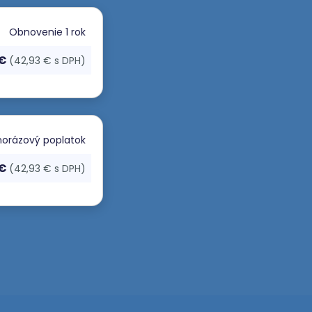
Obnovenie
1 rok
 €
(42,93 € s DPH)
orázový poplatok
 €
(42,93 € s DPH)