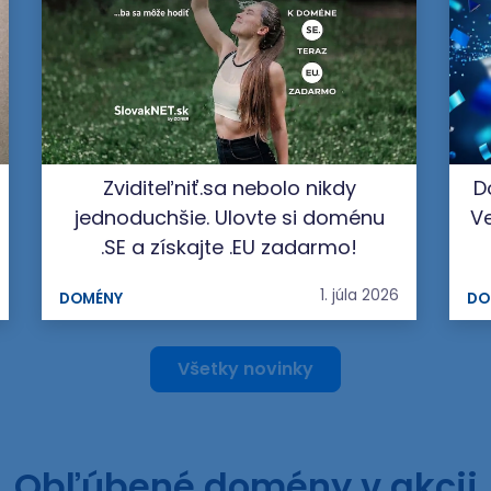
Zviditeľniť.sa nebolo nikdy
D
jednoduchšie. Ulovte si doménu
Ve
.SE a získajte .EU zadarmo!
1. júla 2026
DOMÉNY
DO
Všetky novinky
Obľúbené domény v akcii