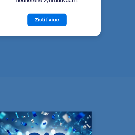
hodnotené vyhľadávačmi.
Zistiť viac