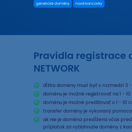
generické domény
nové koncovky
Pravidla registrace
NETWORK
dĺžka domény musí byť v rozmedzí 3 -
doménu je možné registrovať na 1 - 10
doménu je možné predlžovať o 1 - 10 r
transfer domény je vykonaný pomoco
ak nie je doména predĺžená včas pred e
príplatok za vytiahnutie domény z ka