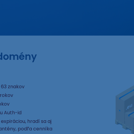
 domény
 63 znakov
 rokov
okov
u Auth-id
xpiráciou, hradí sa aj
rantény, podľa cenníka