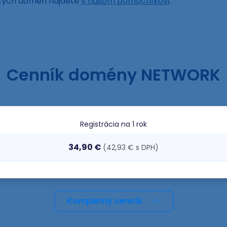
ckých domén nájdete
v našom pomocníkovi
.
Cenník domény NETWORK
Registrácia
na 1 rok
34,90 €
(42,93 € s DPH)
Kompletný cenník