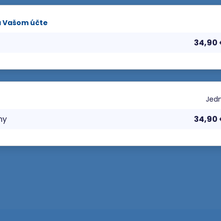
a Vašom účte
34,90
Jedn
ny
34,90