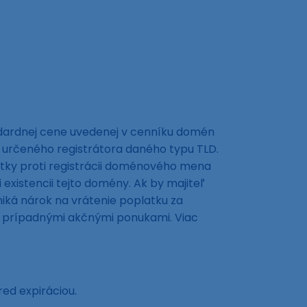
ndardnej cene uvedenej v cenníku domén
 určeného registrátora daného typu TLD.
tky proti registrácii doménového mena
xistencii tejto domény. Ak by majiteľ
ká nárok na vrátenie poplatku za
ná prípadnými akčnými ponukami. Viac
red expiráciou.