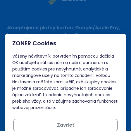
Akceptujeme platby kartou, Google/Apple Pay,
bankovým prevodom a kreditom.
ZONER Cookies
Vážený návštevník, potvrdením pomocou tlačidla
OK udeľujete súhlas nám a našim partnerom s
použitím cookies pre nevyhnutné, analytické a
marketingové účely na tomto zariadení. Voľbou
Nastavenia môžete sami určiť, aké skupiny cookies
je možné spracovávať, prípadne ich spracovanie
úplne zakázať. Ukladanie nevyhnutných cookies
prebieha vždy, a to v záujme zachovania funkčnosti
webovej prezentácie.
Zavrieť