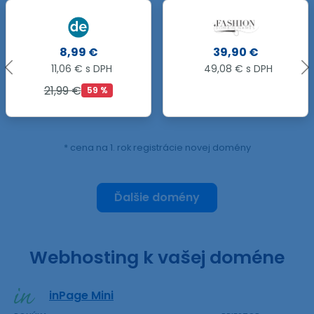
39,90 €
27,99 €
49,08 € s DPH
34,43 € s DPH
82,69 €
66 %
* cena na 1. rok registrácie novej domény
Ďalšie domény
Webhosting k vašej doméne
inPage Mini