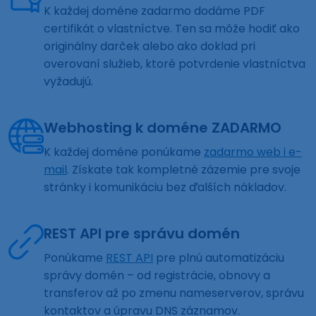
K každej doméne zadarmo dodáme PDF
certifikát o vlastníctve. Ten sa môže hodiť ako
originálny darček alebo ako doklad pri
overovaní služieb, ktoré potvrdenie vlastníctva
vyžadujú.
Webhosting k doméne ZADARMO
K každej doméne ponúkame
zadarmo web i e-
mail
. Získate tak kompletné zázemie pre svoje
stránky i komunikáciu bez ďalších nákladov.
REST API pre správu domén
Ponúkame
REST API
pre plnú automatizáciu
správy domén – od registrácie, obnovy a
transferov až po zmenu nameserverov, správu
kontaktov a úpravu DNS záznamov.