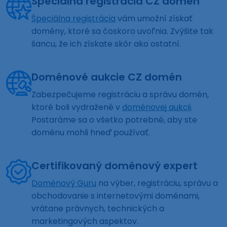
Špeciálna registrácia CZ domén
Špeciálna registrácia
vám umožní získať
domény, ktoré sa čoskoro uvoľnia. Zvýšite tak
šancu, že ich získate skôr ako ostatní.
Doménové aukcie CZ domén
Zabezpečujeme registráciu a správu domén,
ktoré boli vydražené v
doménovej aukcii
.
Postaráme sa o všetko potrebné, aby ste
doménu mohli hneď používať.
Certifikovaný doménový expert
Doménový Guru
na výber, registráciu, správu a
obchodovanie s internetovými doménami,
vrátane právnych, technických a
marketingových aspektov.