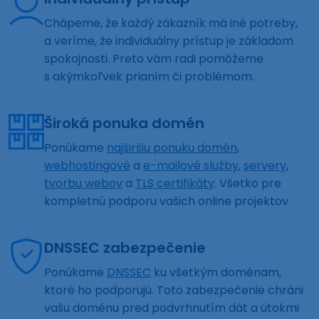
Chápeme, že každý zákazník má iné potreby,
a veríme, že individuálny prístup je základom
spokojnosti. Preto vám radi pomôžeme
s akýmkoľvek prianím či problémom.
Široká ponuka domén
Ponúkame
najširšiu ponuku domén
,
webhostingové
a
e-mailové služby
,
servery
,
tvorbu webov
a
TLS certifikáty
. Všetko pre
kompletnú podporu vašich online projektov
DNSSEC zabezpečenie
Ponúkame
DNSSEC
ku všetkým doménam,
ktoré ho podporujú. Toto zabezpečenie chráni
vašu doménu pred podvrhnutím dát a útokmi