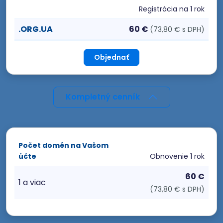
Registrácia
na 1 rok
.ORG.UA
60 €
(73,80 € s DPH)
Objednať
Kompletný cenník
Počet domén na Vašom
účte
Obnovenie
1 rok
60 €
1 a viac
(73,80 € s DPH)