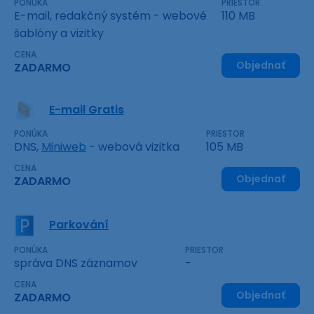
PONÚKA
PRIESTOR
E-mail, redakčný systém - webové
110 MB
šablóny a vizitky
CENA
Objednať
ZADARMO
E-mail Gratis
PONÚKA
PRIESTOR
DNS,
Miniweb
- webová vizitka
105 MB
CENA
Objednať
ZADARMO
Parkování
PONÚKA
PRIESTOR
správa DNS záznamov
-
CENA
Objednať
ZADARMO