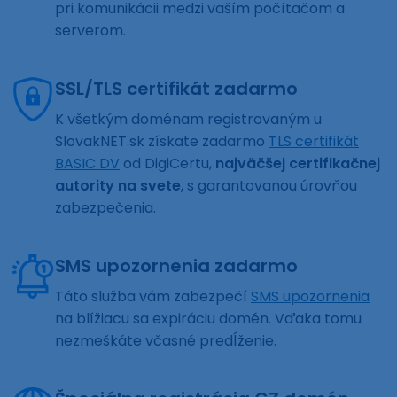
pri komunikácii medzi vaším počítačom a
serverom.
SSL/TLS certifikát zadarmo
K všetkým doménam registrovaným u
SlovakNET.sk získate zadarmo
TLS certifikát
BASIC DV
od DigiCertu,
najväčšej certifikačnej
autority na svete
, s garantovanou úrovňou
zabezpečenia.
SMS upozornenia zadarmo
Táto služba vám zabezpečí
SMS upozornenia
na blížiacu sa expiráciu domén. Vďaka tomu
nezmeškáte včasné predĺženie.