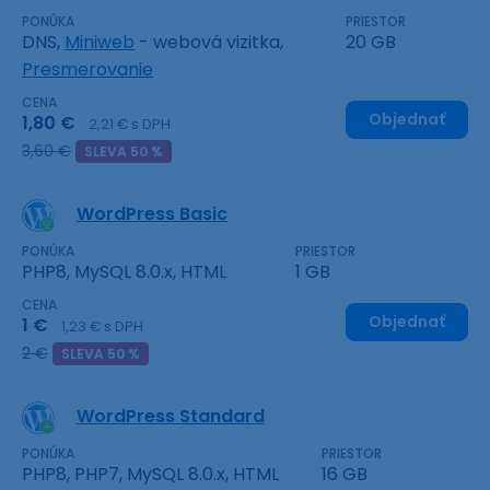
PONÚKA
PRIESTOR
DNS,
Miniweb
- webová vizitka,
20 GB
Presmerovanie
CENA
Objednať
1,80 €
2,21 € s DPH
3,60 €
SLEVA 50 %
WordPress Basic
PONÚKA
PRIESTOR
PHP8, MySQL 8.0.x, HTML
1 GB
CENA
Objednať
1 €
1,23 € s DPH
2 €
SLEVA 50 %
WordPress Standard
PONÚKA
PRIESTOR
PHP8, PHP7, MySQL 8.0.x, HTML
16 GB