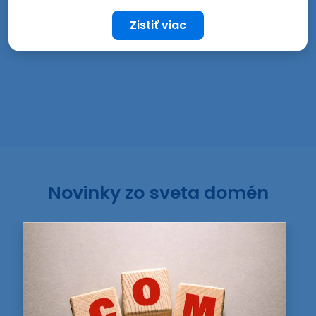
Zistiť viac
Novinky zo sveta domén