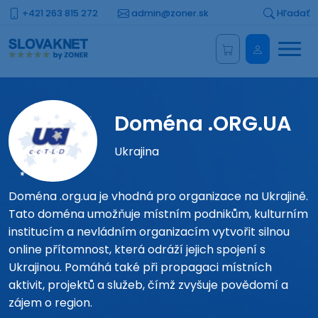
+421 263 815 272
admin@zoner.sk
Hľadať
Menu
Administrá
Doména .ORG.UA
Ukrajina
Doména .org.ua je vhodná pro organizace na Ukrajině.
Tato doména umožňuje místním podnikům, kulturním
institucím a nevládním organizacím vytvořit silnou
online přítomnost, která odráží jejich spojení s
Ukrajinou. Pomáhá také při propagaci místních
aktivit, projektů a služeb, čímž zvyšuje povědomí a
zájem o region.