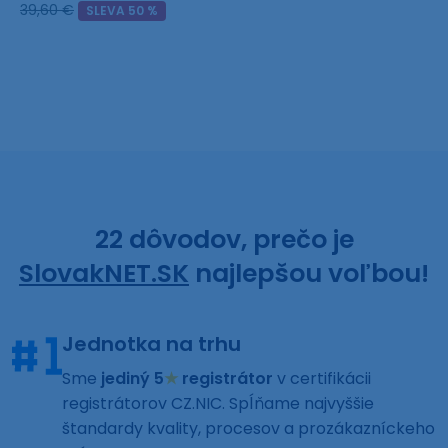
39,60 €
SLEVA 50 %
22 dôvodov, prečo je
SlovakNET.SK
najlepšou voľbou!
Jednotka na trhu
Sme
jediný 5
★
registrátor
v certifikácii
registrátorov CZ.NIC. Spĺňame najvyššie
štandardy kvality, procesov a prozákazníckeho