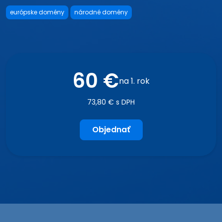
európske domény
národné domény
60 €
na 1. rok
73,80 € s DPH
Objednať