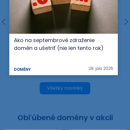
Ako na septembrové zdraženie
domén a ušetriť (nie len tento rok)
28. júla 2026
DOMÉNY
Všetky novinky
Obľúbené domény v akcii