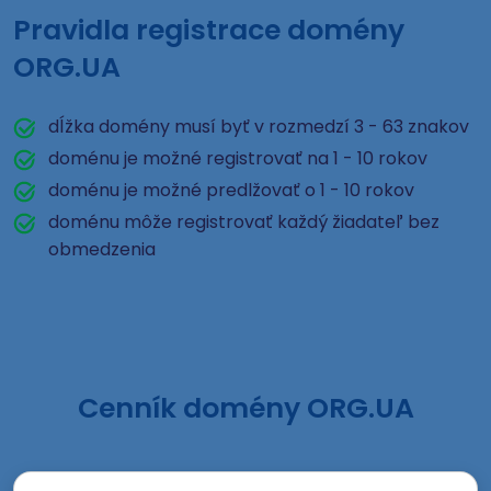
Pravidla registrace domény
ORG.UA
dĺžka domény musí byť v rozmedzí 3 - 63 znakov
doménu je možné registrovať na 1 - 10 rokov
doménu je možné predlžovať o 1 - 10 rokov
doménu môže registrovať každý žiadateľ bez
obmedzenia
Cenník domény ORG.UA